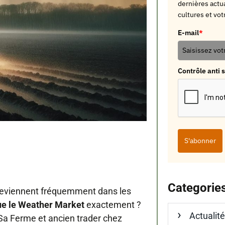
dernières actua
cultures et vot
E-mail
*
Contrôle anti
S'abonner
Categorie
reviennent fréquemment dans les
ue le Weather Market
exactement ?
Actualit
r Sa Ferme et ancien trader chez