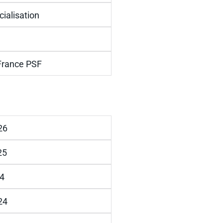
alisation
France PSF
026
25
24
024