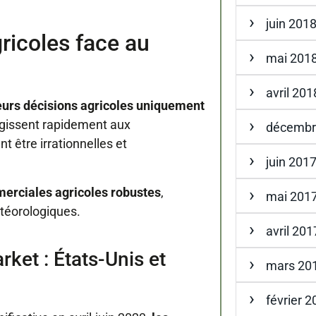
juin 201
ricoles face au
mai 201
avril 201
eurs décisions agricoles uniquement
gissent rapidement aux
décembr
 être irrationnelles et
juin 201
erciales agricoles robustes
,
mai 201
téorologiques.
avril 201
ket : États-Unis et
mars 20
février 