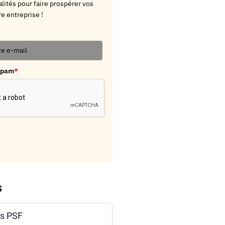
lités pour faire prospérer vos
re entreprise !
 spam
*
s
és PSF