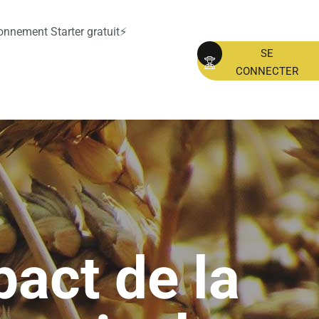
nnement Starter gratuit⚡
SE
CONNECTER
pact de la