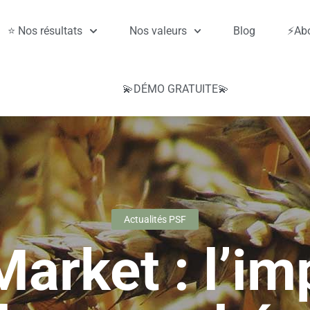
⭐ Nos résultats
Nos valeurs
Blog
⚡Abo
💫DÉMO GRATUITE💫
Actualités PSF
arket : l’im