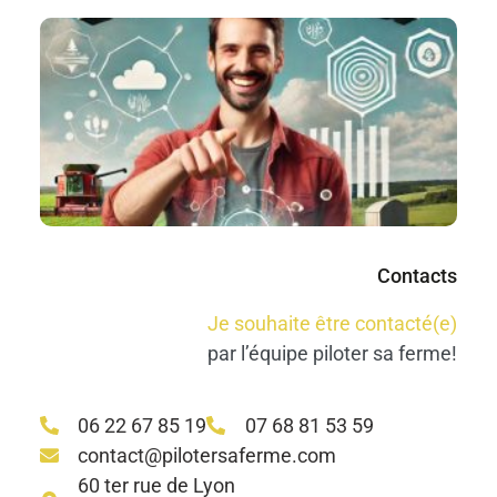
N
re
no
#R
#
Co
M
Lir
Contacts
Je souhaite être contacté(e)
par l’équipe piloter sa ferme!
06 22 67 85 19
07 68 81 53 59
contact@pilotersaferme.com
60 ter rue de Lyon