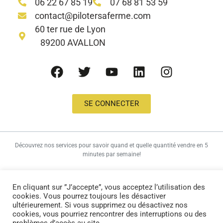
06 22 67 85 19
07 68 81 53 59
contact@pilotersaferme.com
60 ter rue de Lyon
89200 AVALLON
SE CONNECTER
Découvrez nos services pour savoir quand et quelle quantité vendre en 5
minutes par semaine!
©2025 Piloter Sa Ferme. Tous droits réservés
En cliquant sur ”J’accepte”, vous acceptez l’utilisation des
Nous utilisons des cookies.
Notre politique de cookies et de confidentialité
–
cookies. Vous pourrez toujours les désactiver
Mentions Légales
ultérieurement. Si vous supprimez ou désactivez nos
cookies, vous pourriez rencontrer des interruptions ou des