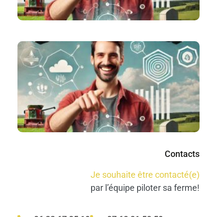
N
re
no
#R
#
Co
M
Lir
Contacts
Je souhaite être contacté(e)
par l’équipe piloter sa ferme!