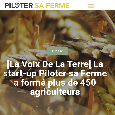
⚡Abonnement Starter gratuit⚡
Presse
[La Voix De La Terre] La
start-up Piloter sa Ferme
a formé plus de 450
agriculteurs