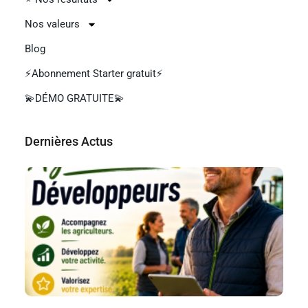
Nos valeurs
Blog
⚡Abonnement Starter gratuit⚡
💫DÉMO GRATUITE💫
Dernières Aсtus
Et
de
Ag
?
Lir
»