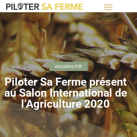
⚡Abonnement Starter gratuit⚡
Actualités PSF
Piloter Sa Ferme présent
au Salon International de
l’Agriculture 2020