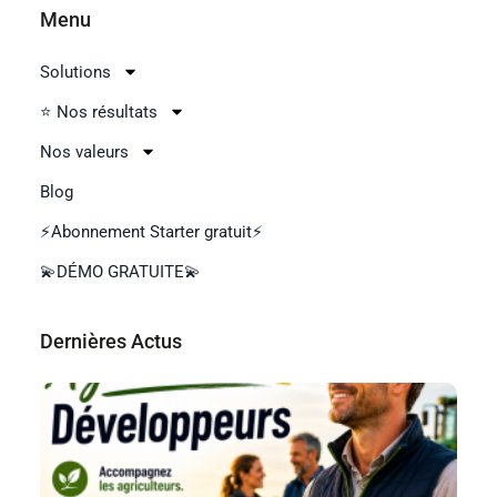
Menu
Solutions
⭐ Nos résultats
Nos valeurs
Blog
⚡Abonnement Starter gratuit⚡
💫DÉMO GRATUITE💫
Dernières Aсtus
Et
de
Ag
?
Lir