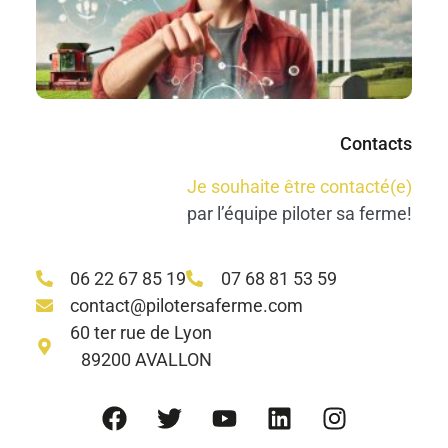
Co
M
Lir
Contacts
Je souhaite être contacté(e)
par l’équipe piloter sa ferme!
06 22 67 85 19
07 68 81 53 59
contact@pilotersaferme.com
60 ter rue de Lyon
89200 AVALLON