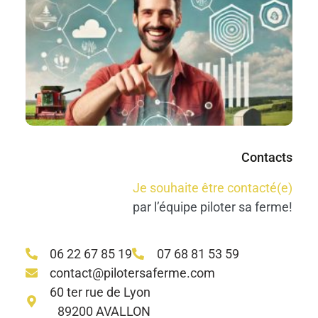
re
no
#R
#
Co
M
Lir
Contacts
Je souhaite être contacté(e)
par l’équipe piloter sa ferme!
06 22 67 85 19
07 68 81 53 59
contact@pilotersaferme.com
60 ter rue de Lyon
89200 AVALLON