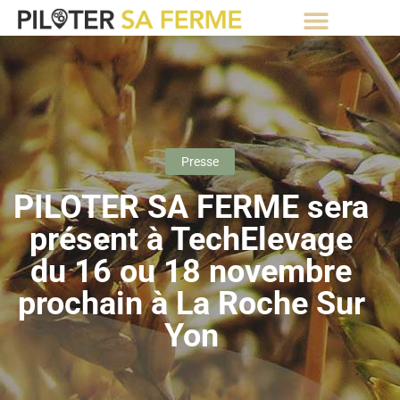
⚡Abonnement Starter gratuit⚡
Presse
PILOTER SA FERME sera
présent à TechElevage
du 16 ou 18 novembre
prochain à La Roche Sur
Yon