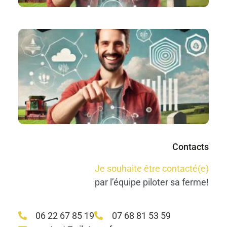
N
re
no
#R
#
Co
M
Lir
Contacts
Je souhaite être contacté(e)
par l’équipe piloter sa ferme!
06 22 67 85 19
07 68 81 53 59