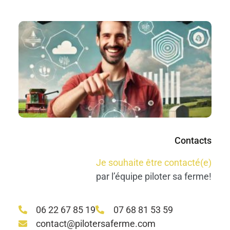
N
re
no
#R
#
Co
M
Lir
Contacts
Je souhaite être contacté(e)
par l’équipe piloter sa ferme!
06 22 67 85 19
07 68 81 53 59
contact@pilotersaferme.com